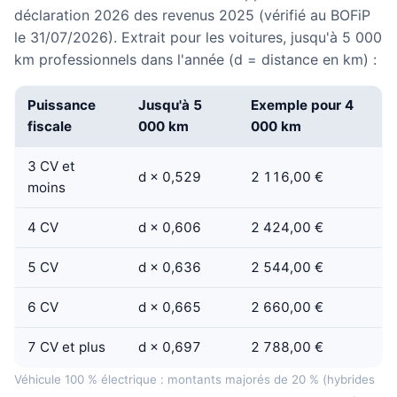
déclaration 2026 des revenus 2025 (vérifié au BOFiP
le 31/07/2026). Extrait pour les voitures, jusqu'à 5 000
km professionnels dans l'année (d = distance en km) :
Puissance
Jusqu'à 5
Exemple pour 4
fiscale
000 km
000 km
3 CV et
d × 0,529
2 116,00 €
moins
4 CV
d × 0,606
2 424,00 €
5 CV
d × 0,636
2 544,00 €
6 CV
d × 0,665
2 660,00 €
7 CV et plus
d × 0,697
2 788,00 €
Véhicule 100 % électrique : montants majorés de 20 % (hybrides