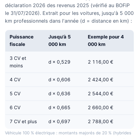
déclaration 2026 des revenus 2025 (vérifié au BOFiP
le 31/07/2026). Extrait pour les voitures, jusqu'à 5 000
km professionnels dans l'année (d = distance en km) :
Puissance
Jusqu'à 5
Exemple pour 4
fiscale
000 km
000 km
3 CV et
d × 0,529
2 116,00 €
moins
4 CV
d × 0,606
2 424,00 €
5 CV
d × 0,636
2 544,00 €
6 CV
d × 0,665
2 660,00 €
7 CV et plus
d × 0,697
2 788,00 €
Véhicule 100 % électrique : montants majorés de 20 % (hybrides