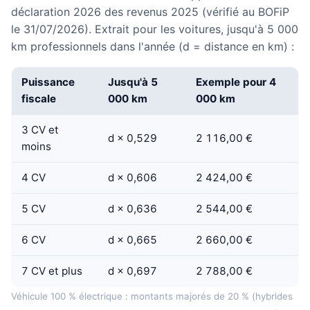
déclaration 2026 des revenus 2025 (vérifié au BOFiP
le 31/07/2026). Extrait pour les voitures, jusqu'à 5 000
km professionnels dans l'année (d = distance en km) :
Puissance
Jusqu'à 5
Exemple pour 4
fiscale
000 km
000 km
3 CV et
d × 0,529
2 116,00 €
moins
4 CV
d × 0,606
2 424,00 €
5 CV
d × 0,636
2 544,00 €
6 CV
d × 0,665
2 660,00 €
7 CV et plus
d × 0,697
2 788,00 €
Véhicule 100 % électrique : montants majorés de 20 % (hybrides