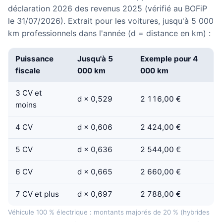
déclaration 2026 des revenus 2025 (vérifié au BOFiP
le 31/07/2026). Extrait pour les voitures, jusqu'à 5 000
km professionnels dans l'année (d = distance en km) :
Puissance
Jusqu'à 5
Exemple pour 4
fiscale
000 km
000 km
3 CV et
d × 0,529
2 116,00 €
moins
4 CV
d × 0,606
2 424,00 €
5 CV
d × 0,636
2 544,00 €
6 CV
d × 0,665
2 660,00 €
7 CV et plus
d × 0,697
2 788,00 €
Véhicule 100 % électrique : montants majorés de 20 % (hybrides