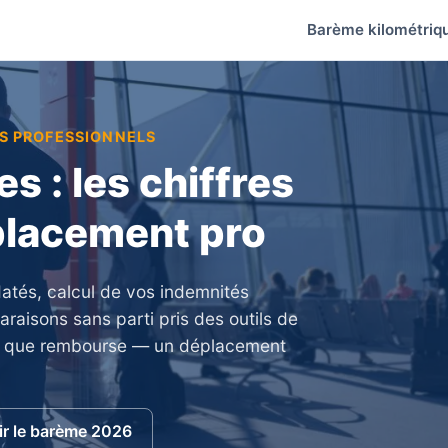
Barème kilométriq
TS PROFESSIONNELS
s : les chiffres
éplacement pro
 datés, calcul de vos indemnités
aisons sans parti pris des outils de
ce que rembourse — un déplacement
ir le barème 2026