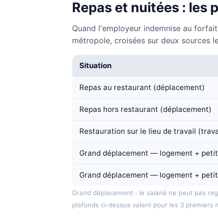
Repas et nuitées : les
Quand l'employeur indemnise au forfait,
métropole, croisées sur deux sources l
Situation
Repas au restaurant (déplacement)
Repas hors restaurant (déplacement)
Restauration sur le lieu de travail (trav
Grand déplacement — logement + petit-d
Grand déplacement — logement + petit
Grand déplacement : le salarié ne peut pas re
plafonds ci-dessus valent pour les 3 premiers 