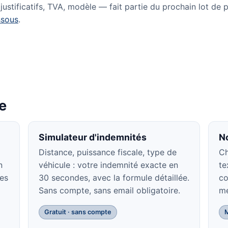
ustificatifs, TVA, modèle — fait partie du prochain lot de p
ssous
.
te
Simulateur d'indemnités
N
Distance, puissance fiscale, type de
Ch
n
véhicule : votre indemnité exacte en
te
des
30 secondes, avec la formule détaillée.
co
Sans compte, sans email obligatoire.
mé
Gratuit · sans compte