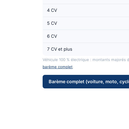
4 CV
5 CV
6 CV
7 CV et plus
Véhicule 100 % électrique : montants majorés 
barème complet
.
Barème complet (voiture, moto, cycl