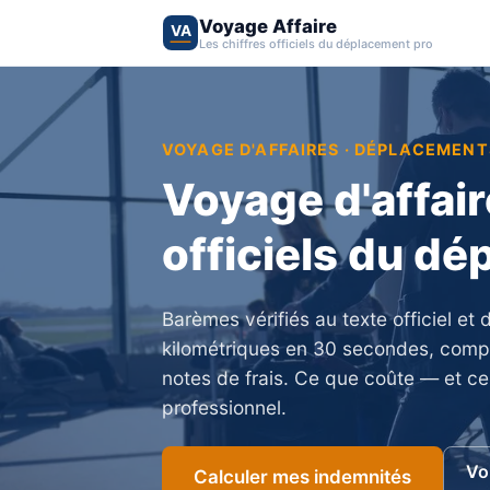
Voyage Affaire
VA
Les chiffres officiels du déplacement pro
VOYAGE D'AFFAIRES · DÉPLACEMEN
Voyage d'affaire
officiels du d
Barèmes vérifiés au texte officiel et
kilométriques en 30 secondes, compar
notes de frais. Ce que coûte — et 
professionnel.
Vo
Calculer mes indemnités