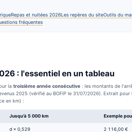
rique
Repas et nuitées 2026
Les repères du site
Outils du ma
uestions fréquentes
26 : l'essentiel en un tableau
our la
troisième année consécutive
: les montants de l'ar
evenus 2025 (vérifié au BOFiP le 31/07/2026). Extrait pour 
ce en km) :
Jusqu'à 5 000 km
Exemple pou
d × 0,529
2 116,00 €