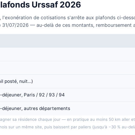
 plafonds Urssaf 2026
 l'exonération de cotisations s'arrête aux plafonds ci-desso
e 31/07/2026 — au-delà de ces montants, remboursement au ré
ail posté, nuit…)
éjeuner, Paris / 92 / 93 / 94
-déjeuner, autres départements
gagner sa résidence chaque jour — en pratique au moins 50 km aller e
mois sur un même site, puis baissent par paliers (jusqu'à −30 % au-del