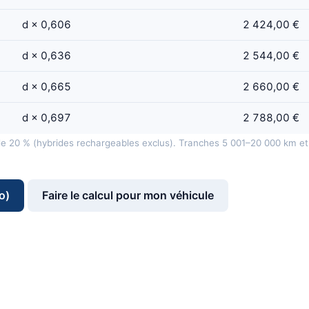
d × 0,606
2 424,00 €
d × 0,636
2 544,00 €
d × 0,665
2 660,00 €
d × 0,697
2 788,00 €
de 20 % (hybrides rechargeables exclus). Tranches 5 001–20 000 km et
o)
Faire le calcul pour mon véhicule