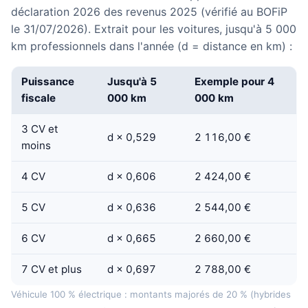
déclaration 2026 des revenus 2025 (vérifié au BOFiP
le 31/07/2026). Extrait pour les voitures, jusqu'à 5 000
km professionnels dans l'année (d = distance en km) :
Puissance
Jusqu'à 5
Exemple pour 4
fiscale
000 km
000 km
3 CV et
d × 0,529
2 116,00 €
moins
4 CV
d × 0,606
2 424,00 €
5 CV
d × 0,636
2 544,00 €
6 CV
d × 0,665
2 660,00 €
7 CV et plus
d × 0,697
2 788,00 €
Véhicule 100 % électrique : montants majorés de 20 % (hybrides