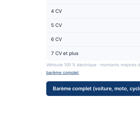
4 CV
5 CV
6 CV
7 CV et plus
Véhicule 100 % électrique : montants majorés 
barème complet
.
Barème complet (voiture, moto, cycl