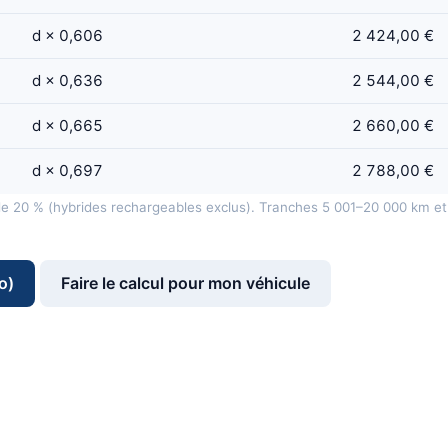
d × 0,606
2 424,00 €
d × 0,636
2 544,00 €
d × 0,665
2 660,00 €
d × 0,697
2 788,00 €
de 20 % (hybrides rechargeables exclus). Tranches 5 001–20 000 km et
o)
Faire le calcul pour mon véhicule