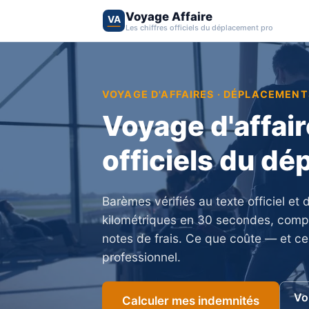
Voyage Affaire
VA
Les chiffres officiels du déplacement pro
VOYAGE D'AFFAIRES · DÉPLACEMEN
Voyage d'affaire
officiels du d
Barèmes vérifiés au texte officiel et
kilométriques en 30 secondes, compar
notes de frais. Ce que coûte — et 
professionnel.
Vo
Calculer mes indemnités