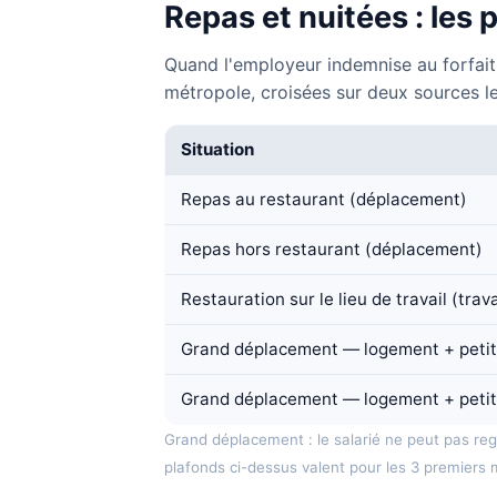
Repas et nuitées : les
Quand l'employeur indemnise au forfait,
métropole, croisées sur deux sources l
Situation
Repas au restaurant (déplacement)
Repas hors restaurant (déplacement)
Restauration sur le lieu de travail (trav
Grand déplacement — logement + petit-d
Grand déplacement — logement + petit
Grand déplacement : le salarié ne peut pas re
plafonds ci-dessus valent pour les 3 premiers 