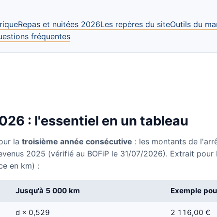
rique
Repas et nuitées 2026
Les repères du site
Outils du ma
uestions fréquentes
26 : l'essentiel en un tableau
our la
troisième année consécutive
: les montants de l'ar
evenus 2025 (vérifié au BOFiP le 31/07/2026). Extrait pour 
ce en km) :
Jusqu'à 5 000 km
Exemple pou
d × 0,529
2 116,00 €