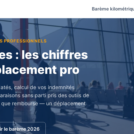
Barème kilométriq
TS PROFESSIONNELS
s : les chiffres
éplacement pro
 datés, calcul de vos indemnités
aisons sans parti pris des outils de
ce que rembourse — un déplacement
ir le barème 2026