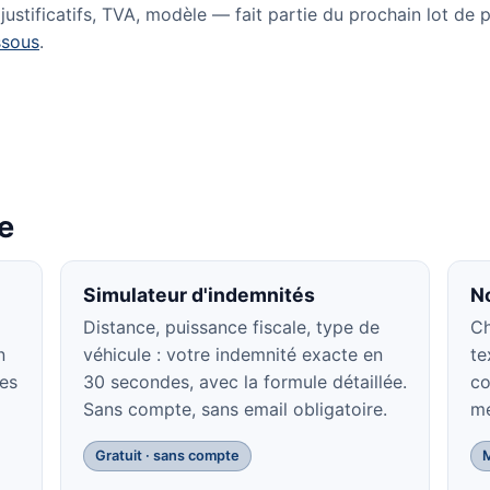
ustificatifs, TVA, modèle — fait partie du prochain lot de p
ssous
.
te
Simulateur d'indemnités
N
Distance, puissance fiscale, type de
Ch
n
véhicule : votre indemnité exacte en
te
des
30 secondes, avec la formule détaillée.
co
Sans compte, sans email obligatoire.
mé
Gratuit · sans compte