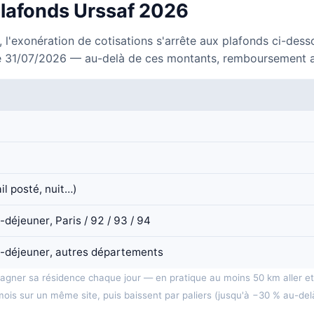
 plafonds Urssaf 2026
 l'exonération de cotisations s'arrête aux plafonds ci-desso
e 31/07/2026 — au-delà de ces montants, remboursement au ré
ail posté, nuit…)
éjeuner, Paris / 92 / 93 / 94
-déjeuner, autres départements
gagner sa résidence chaque jour — en pratique au moins 50 km aller e
mois sur un même site, puis baissent par paliers (jusqu'à −30 % au-del