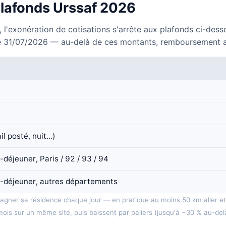
 plafonds Urssaf 2026
 l'exonération de cotisations s'arrête aux plafonds ci-desso
e 31/07/2026 — au-delà de ces montants, remboursement au ré
ail posté, nuit…)
éjeuner, Paris / 92 / 93 / 94
-déjeuner, autres départements
gagner sa résidence chaque jour — en pratique au moins 50 km aller e
mois sur un même site, puis baissent par paliers (jusqu'à −30 % au-del