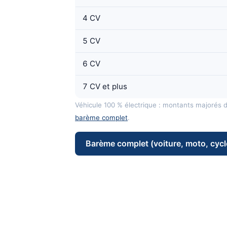
4 CV
5 CV
6 CV
7 CV et plus
Véhicule 100 % électrique : montants majorés 
barème complet
.
Barème complet (voiture, moto, cycl