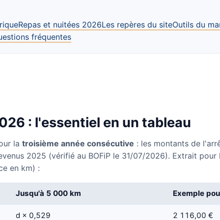
rique
Repas et nuitées 2026
Les repères du site
Outils du ma
uestions fréquentes
26 : l'essentiel en un tableau
our la
troisième année consécutive
: les montants de l'ar
evenus 2025 (vérifié au BOFiP le 31/07/2026). Extrait pour 
ce en km) :
Jusqu'à 5 000 km
Exemple pou
d × 0,529
2 116,00 €