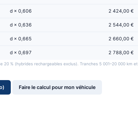
d × 0,606
2 424,00 €
d × 0,636
2 544,00 €
d × 0,665
2 660,00 €
d × 0,697
2 788,00 €
de 20 % (hybrides rechargeables exclus). Tranches 5 001–20 000 km et
o)
Faire le calcul pour mon véhicule