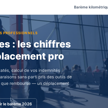
Barème kilométriq
TS PROFESSIONNELS
s : les chiffres
éplacement pro
 datés, calcul de vos indemnités
aisons sans parti pris des outils de
ce que rembourse — un déplacement
ir le barème 2026