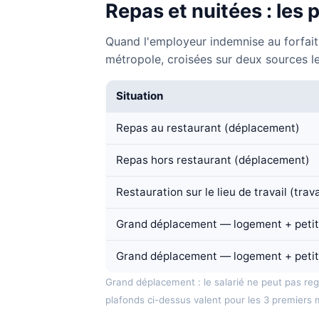
Repas et nuitées : les
Quand l'employeur indemnise au forfait,
métropole, croisées sur deux sources l
Situation
Repas au restaurant (déplacement)
Repas hors restaurant (déplacement)
Restauration sur le lieu de travail (trav
Grand déplacement — logement + petit-d
Grand déplacement — logement + petit
Grand déplacement : le salarié ne peut pas re
plafonds ci-dessus valent pour les 3 premiers 