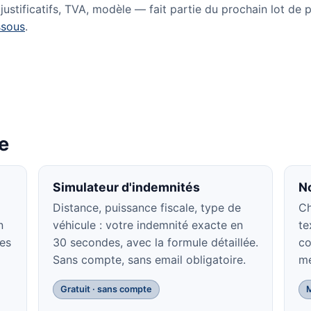
ustificatifs, TVA, modèle — fait partie du prochain lot de p
ssous
.
te
Simulateur d'indemnités
N
Distance, puissance fiscale, type de
Ch
n
véhicule : votre indemnité exacte en
te
des
30 secondes, avec la formule détaillée.
co
Sans compte, sans email obligatoire.
mé
Gratuit · sans compte