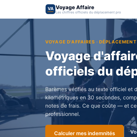
Voyage Affaire
VA
Les chiffres officiels du déplacement pro
VOYAGE D'AFFAIRES · DÉPLACEMEN
Voyage d'affaire
officiels du d
Barèmes vérifiés au texte officiel et
kilométriques en 30 secondes, compar
notes de frais. Ce que coûte — et 
professionnel.
Vo
Calculer mes indemnités